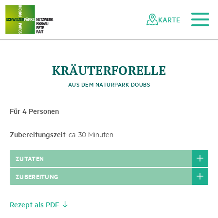
Zum Hauptinhalt
Zur mobilen Navigation
Zur Suche
Zum Fussbereich
Zur Sitemap
Navigieren
Schnellnavigation
in
KARTE
Netzwerk
Schweizer
Pärke
KRÄUTERFORELLE
AUS DEM NATURPARK DOUBS
Für 4 Personen
Zubereitungszeit
: ca. 30 Minuten
ZUTATEN
ZUBEREITUNG
Rezept als PDF