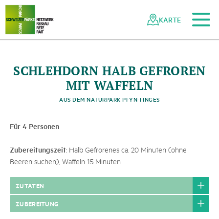
Zum Hauptinhalt
Zur mobilen Navigation
Zur Suche
Zum Fussbereich
Zur Sitemap
Navigieren
Schnellnavigation
in
KARTE
Netzwerk
Schweizer
Pärke
SCHLEHDORN HALB GEFROREN
MIT WAFFELN
AUS DEM NATURPARK PFYN-FINGES
Für 4 Personen
Zubereitungszeit
: Halb Gefrorenes ca. 20 Minuten (ohne
Beeren suchen), Waffeln 15 Minuten
ZUTATEN
ZUBEREITUNG