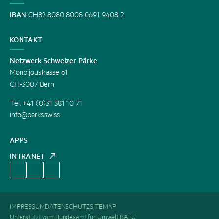
IBAN
CH82 8080 8008 0691 9408 2
KONTAKT
Netzwerk Schweizer Pärke
Monbijoustrasse 61
CH-3007 Bern
Tel. +41 (0)31 381 10 71
info@parks.swiss
APPS
INTRANET
IMPRESSUM
DATENSCHUTZ
SITEMAP
Unterstützt vom Bundesamt für Umwelt BAFU