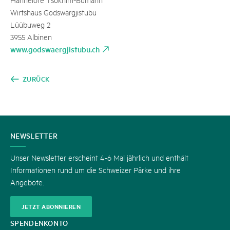
Wirtshaus Godswärgjistubu
Lüübuweg 2
3955 Albinen
www.godswaergjistubu.ch
ZURÜCK
KONTAKT
NEWSLETTER
Unser Newsletter erscheint 4-6 Mal jährlich und enthält
Informationen rund um die Schweizer Pärke und ihre
Angebote.
JETZT ABONNIEREN
SPENDENKONTO