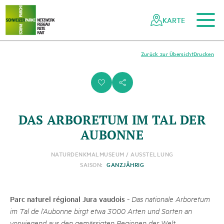
Zum Hauptinhalt
Zur mobilen Navigation
Zur Suche
Zum Fussbereich
Zur Sitemap
Navigieren
Schnellnavigation
in
KARTE
Netzwerk
Schweizer
Pärke
Zurück zur Übersicht
Drucken
i
s
DAS ARBORETUM IM TAL DER
AUBONNE
NATURDENKMAL
MUSEUM / AUSSTELLUNG
SAISON:
GANZJÄHRIG
Parc naturel régional Jura vaudois
-
Das nationale Arboretum
im Tal de l’Aubonne birgt etwa 3’000 Arten und Sorten an
vorwiegend aus den gemässigten Regionen der Welt