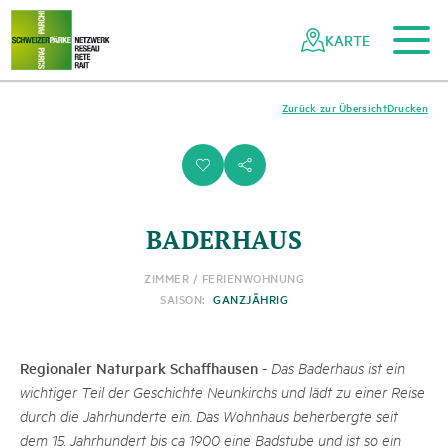
Zum Hauptinhalt
Zur mobilen Navigation
Zur Suche
Zum Fussbereich
Zur Sitemap
Navigieren
Schnellnavigation
in
KARTE
Netzwerk
Schweizer
Pärke
Zurück zur Übersicht
Drucken
i
s
BADERHAUS
ZIMMER / FERIENWOHNUNG
SAISON:
GANZJÄHRIG
Regionaler Naturpark Schaffhausen
-
Das Baderhaus ist ein
wichtiger Teil der Geschichte Neunkirchs und lädt zu einer Reise
durch die Jahrhunderte ein. Das Wohnhaus beherbergte seit
dem 15. Jahrhundert bis ca 1900 eine Badstube und ist so ein