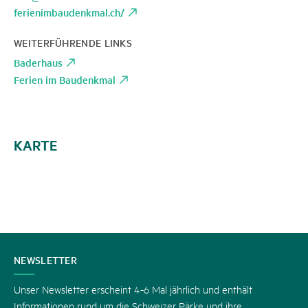
ferienimbaudenkmal.ch/
WEITERFÜHRENDE LINKS
Baderhaus
Ferien im Baudenkmal
KARTE
KONTAKT
NEWSLETTER
Unser Newsletter erscheint 4-6 Mal jährlich und enthält
Informationen rund um die Schweizer Pärke und ihre