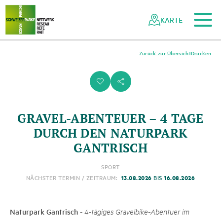
Zum Hauptinhalt
Zur mobilen Navigation
Zur Suche
Zum Fussbereich
Zur Sitemap
Navigieren
Schnellnavigation
in
KARTE
Netzwerk
Schweizer
Pärke
Zurück zur Übersicht
Drucken
i
s
GRAVEL-ABENTEUER – 4 TAGE
DURCH DEN NATURPARK
GANTRISCH
SPORT
13.08.2026
16.08.2026
NÄCHSTER TERMIN / ZEITRAUM:
BIS
Naturpark Gantrisch
-
4-tägiges Gravelbike-Abentuer im