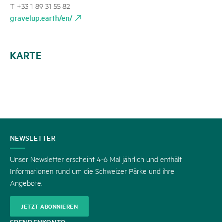
T +33 1 89 31 55 82
gravelup.earth/en/
KARTE
KONTAKT
NEWSLETTER
Unser Newsletter erscheint 4-6 Mal jährlich und enthält
Informationen rund um die Schweizer Pärke und ihre
Angebote.
JETZT ABONNIEREN