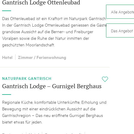
k Beverin
Gantrisch Lodge Ottenleubad
02. DEZ. 2025
Alle Angebot
026
Publikation «Weissbuc
 Val Müstair
Das Ottenleuebad ist ein Kraftort im Naturpark Gantrisch.
fluh.
Die Schweizer Pärke sollen N
In der Gantrisch Lodge Ottenleuebad geniessen die Gäste
die regionale Wirtschaft förd
Das Angebot i
grandiose Aussicht auf die Berner- und Freiburger
Engagement und durchaus erf
Voralpen sowie die Ruhe der Natur inmitten der
Politik und Öffentlichkeit nic
geschützten Moorlandschaft.
Schweizer Pärke» blicken 11 
beleuchten deren Rahmenbed
Hotel
Zimmer / Ferienwohnung
NATURPARK GANTRISCH
i
Gantrisch Lodge – Gurnigel Berghaus
Regionale Küche, komfortable Unterkünfte, Erholung und
Bewegung mit einer eindrücklichen Aussicht auf die
Gantrischregion – Das neu eröffnete Gurnigel Berghaus
bietet etwas für jeden.