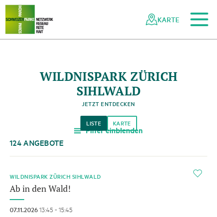
Zum Hauptinhalt
Zur mobilen Navigation
Zur Suche
Zum Fussbereich
Zur Sitemap
Navigieren
Schnellnavigation
in
KARTE
Netzwerk
Schweizer
Pärke
WILDNISPARK ZÜRICH
SIHLWALD
JETZT ENTDECKEN
LISTE
KARTE
Filter einblenden
a
124 ANGEBOTE
i
WILDNISPARK ZÜRICH SIHLWALD
Ab in den Wald!
07.11.2026
13:45 - 15:45