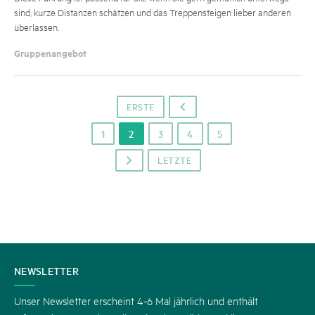
sind, kurze Distanzen schätzen und das Treppensteigen lieber anderen
überlassen.
Gruppenangebot
ERSTE
o
1
2
3
4
5
LETZTE
p
KONTAKT
NEWSLETTER
Unser Newsletter erscheint 4-6 Mal jährlich und enthält