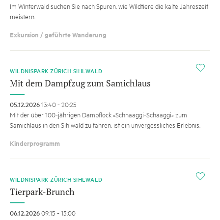
Im Winterwald suchen Sie nach Spuren, wie Wildtiere die kalte Jahreszeit
meistern.
Exkursion / geführte Wanderung
i
WILDNISPARK ZÜRICH SIHLWALD
Mit dem Dampfzug zum Samichlaus
05.12.2026
13:40 - 20:25
Mit der über 100-jährigen Dampflock «Schnaaggi-Schaaggi» zum
Samichlaus in den Sihlwald zu fahren, ist ein unvergessliches Erlebnis.
Kinderprogramm
i
WILDNISPARK ZÜRICH SIHLWALD
Tierpark-Brunch
06.12.2026
09:15 - 15:00