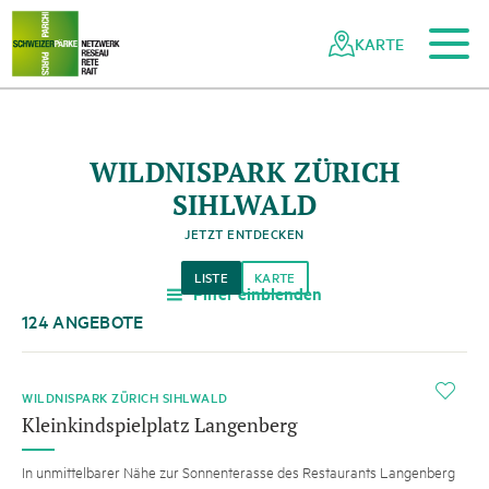
Zum Hauptinhalt
Zur mobilen Navigation
Zur Suche
Zum Fussbereich
Zur Sitemap
Navigieren
Schnellnavigation
in
KARTE
Netzwerk
Schweizer
Pärke
WILDNISPARK ZÜRICH
SIHLWALD
JETZT ENTDECKEN
LISTE
KARTE
Filter einblenden
a
124 ANGEBOTE
i
WILDNISPARK ZÜRICH SIHLWALD
Kleinkindspielplatz Langenberg
In unmittelbarer Nähe zur Sonnenterasse des Restaurants Langenberg