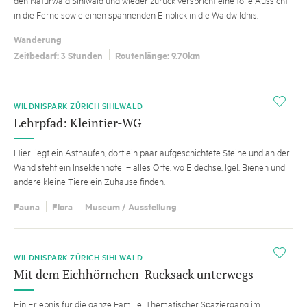
in die Ferne sowie einen spannenden Einblick in die Waldwildnis.
Wanderung
Zeitbedarf: 3 Stunden
Routenlänge: 9.70km
i
WILDNISPARK ZÜRICH SIHLWALD
Lehrpfad: Kleintier-WG
Hier liegt ein Asthaufen, dort ein paar aufgeschichtete Steine und an der
Wand steht ein Insektenhotel – alles Orte, wo Eidechse, Igel, Bienen und
andere kleine Tiere ein Zuhause finden.
Fauna
Flora
Museum / Ausstellung
i
WILDNISPARK ZÜRICH SIHLWALD
Mit dem Eichhörnchen-Rucksack unterwegs
Ein Erlebnis für die ganze Familie: Thematischer Spaziergang im