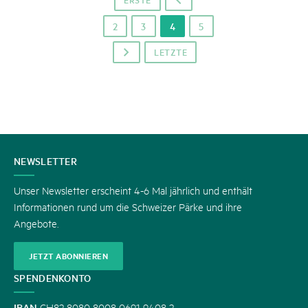
o
2
3
4
5
LETZTE
p
KONTAKT
NEWSLETTER
Unser Newsletter erscheint 4-6 Mal jährlich und enthält
Informationen rund um die Schweizer Pärke und ihre
Angebote.
JETZT ABONNIEREN
SPENDENKONTO
IBAN
CH82 8080 8008 0691 9408 2