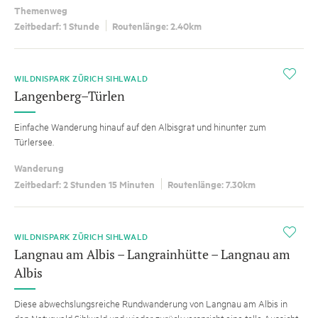
Themenweg
Zeitbedarf: 1 Stunde
Routenlänge: 2.40km
i
WILDNISPARK ZÜRICH SIHLWALD
Langenberg–Türlen
Einfache Wanderung hinauf auf den Albisgrat und hinunter zum
Türlersee.
Wanderung
Zeitbedarf: 2 Stunden 15 Minuten
Routenlänge: 7.30km
i
WILDNISPARK ZÜRICH SIHLWALD
Langnau am Albis – Langrainhütte – Langnau am
Albis
Diese abwechslungsreiche Rundwanderung von Langnau am Albis in
den Naturwald Sihlwald und wieder zurück verspricht eine tolle Aussicht